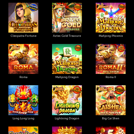
Cleopatra Fortune
Aztec Gold Treasure
Mahjong Phoenix
Roma
Mahjong Dragon
Roma II
Long Long Long
Lightning Dragon
Big Cai Shen