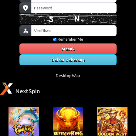
Remember Me
Masuk
Daftar Sekarang
Desktop
Wap
NextSpin