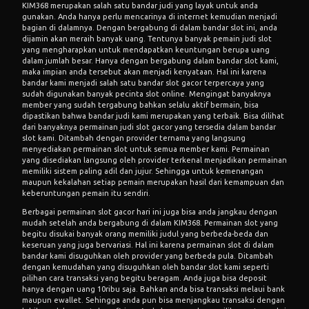
KIM368 merupakan salah satu bandar judi yang layak untuk anda
gunakan. Anda hanya perlu mencarinya di internet kemudian menjadi
bagian di dalamnya. Dengan bergabung di dalam bandar slot ini, anda
dijamin akan meraih banyak uang. Tentunya banyak pemain judi slot
yang mengharapkan untuk mendapatkan keuntungan berupa uang
dalam jumlah besar. Hanya dengan bergabung dalam bandar slot kami,
maka impian anda tersebut akan menjadi kenyataan. Hal ini karena
bandar kami menjadi salah satu bandar slot gacor terpercaya yang
sudah digunakan banyak pecinta slot online. Mengingat banyaknya
member yang sudah tergabung bahkan selalu aktif bermain, bisa
dipastikan bahwa bandar judi kami merupakan yang terbaik. Bisa dilihat
dari banyaknya permainan judi slot gacor yang tersedia dalam bandar
slot kami. Ditambah dengan provider ternama yang langsung
menyediakan permainan slot untuk semua member kami. Permainan
yang disediakan langsung oleh provider terkenal menjadikan permainan
memiliki sistem paling adil dan jujur. Sehingga untuk kemenangan
maupun kekalahan setiap pemain merupakan hasil dari kemampuan dan
keberuntungan pemain itu sendiri.
Berbagai permainan slot gacor hari ini juga bisa anda jangkau dengan
mudah setelah anda bergabung di dalam KIM368. Permainan slot yang
begitu disukai banyak orang memiliki judul yang berbeda-beda dan
keseruan yang juga bervariasi. Hal ini karena permainan slot di dalam
bandar kami disuguhkan oleh provider yang berbeda pula. Ditambah
dengan kemudahan yang disuguhkan oleh bandar slot kami seperti
pilihan cara transaksi yang begitu beragam. Anda juga bisa deposit
hanya dengan uang 10ribu saja. Bahkan anda bisa transaksi melaui bank
maupun ewallet. Sehingga anda pun bisa menjangkau transaksi dengan