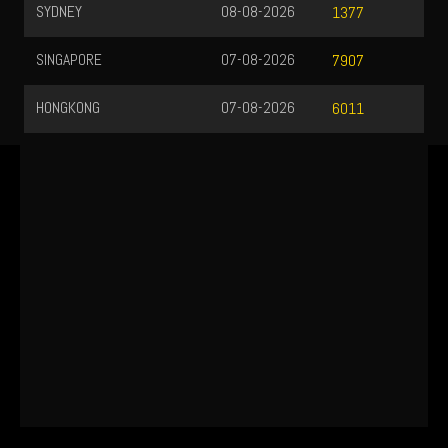
SYDNEY
08-08-2026
1377
SINGAPORE
07-08-2026
7907
HONGKONG
07-08-2026
6011