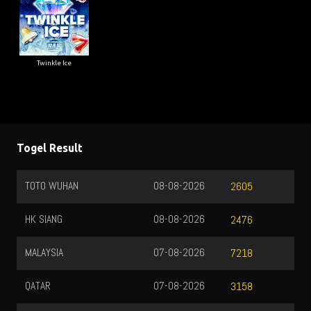
Twinkle Ice
Togel Result
TOTO WUHAN
08-08-2026
2605
HK SIANG
08-08-2026
2476
MALAYSIA
07-08-2026
7218
QATAR
07-08-2026
3158