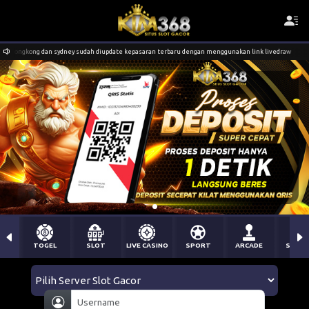
ong dan sydney sudah diupdate kepasaran terbaru dengan menggunakan link livedraw
TOGEL
SLOT
LIVE CASINO
SPORT
ARCADE
SABU