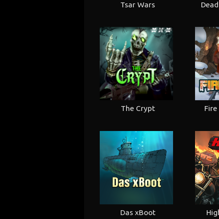
Tsar Wars
Dead
The Crypt
Fire
Das xBoot
Hig