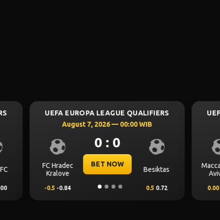
od Diamond
Home of the Brave
Dead, Dead
Deader
ERS
UEFA EUROPA LEAGUE QUALIFIERS
UE
August 7, 2026 — 02:00 WIB
0 : 0
BET NOW
Heart of
rs FC
Benfica
P
Midlothian
0.63
2.5
0.78
-2.5
0.99
0.
Munchies
Outsourced: Slash
Brute For