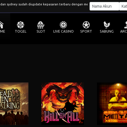
dney sudah diupdate kepasaran terbaru dengan menggunakan link livedraw
ME
TOGEL
SLOT
LIVE CASINO
SPORT
SABUNG
ARC