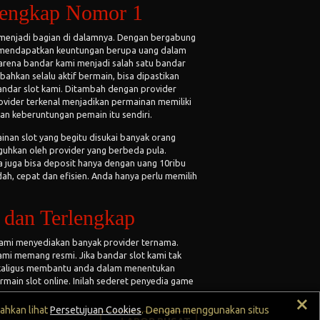
Free
Devils Crossroad
rlengkap Nomor 1
n menjadi bagian di dalamnya. Dengan bergabung
uk mendapatkan keuntungan berupa uang dalam
karena bandar kami menjadi salah satu bandar
hkan selalu aktif bermain, bisa dipastikan
bandar slot kami. Ditambah dengan provider
vider terkenal menjadikan permainan memiliki
an keberuntungan pemain itu sendiri.
inan slot yang begitu disukai banyak orang
uguhkan oleh provider yang berbeda pula.
key
DJ Psycho
a juga bisa deposit hanya dengan uang 10ribu
ah, cepat dan efisien. Anda hanya perlu memilih
 dan Terlengkap
 kami menyediakan banyak provider ternama.
 memang resmi. Jika bandar slot kami tak
sekaligus membantu anda dalam menentukan
rmain slot online. Inilah sederet penyedia game
×
bor
Gluttony
ahkan lihat
Persetujuan Cookies
. Dengan menggunakan situs