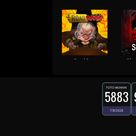
Road Rage
Blo
TOTO WUHAN
5883
7/8/2026
Skate or Die
Dea