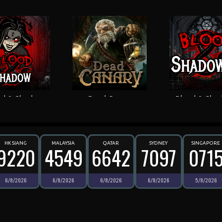
od & Shadow
Dead Canary
Blood & Sha
HK SIANG
MALAYSIA
QATAR
SYDNEY
SINGAPORE
9220
4549
6642
7097
071
6/8/2026
6/8/2026
6/8/2026
6/8/2026
5/8/2026
dwood R.I.P
Outsourced Payday
Gator Hunt