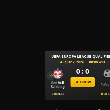
Flight Mode
Blo
UEFA EUROPA LEAGUE QUALIFI
August 6, 2026 — 22:59 WIB
2 : 1
Previous
BET NOW
Jagiellonia
Range
Bialystok
0.00
-0.75
0.00
xWays Hoarder 2