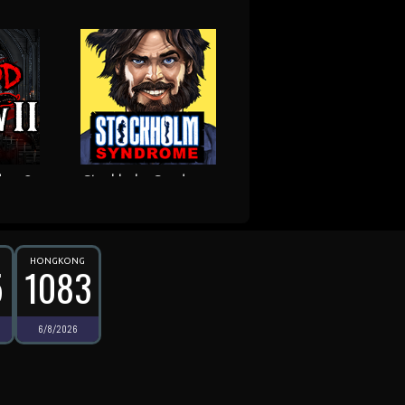
dow 2
Stockholm Syndrome
HONGKONG
5
1083
6/8/2026
ers
Brute Force: Alien
Onslaught