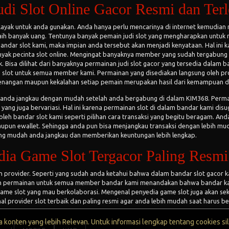
k Snake 2000
D Day
Land of the 
di Slot Online Gacor Resmi dan Te
layak untuk anda gunakan. Anda hanya perlu mencarinya di internet kemudia
eraih banyak uang. Tentunya banyak pemain judi slot yang mengharapkan unt
ndar slot kami, maka impian anda tersebut akan menjadi kenyataan. Hal ini 
yak pecinta slot online. Mengingat banyaknya member yang sudah tergabung ba
 Bisa dilihat dari banyaknya permainan judi slot gacor yang tersedia dalam 
slot untuk semua member kami. Permainan yang disediakan langsung oleh pro
kemenangan maupun kekalahan setiap pemain merupakan hasil dari kemampuan d
sa anda jangkau dengan mudah setelah anda bergabung di dalam KIM368. Perma
yang juga bervariasi. Hal ini karena permainan slot di dalam bandar kami dis
Road Kill
Ugliest Catch
Space Don
h bandar slot kami seperti pilihan cara transaksi yang begitu beragam. And
aupun ewallet. Sehingga anda pun bisa menjangkau transaksi dengan lebih mud
ing mudah anda jangkau dan memberikan keuntungan lebih lengkap.
a Game Slot Tergacor Paling Resmi
n provider. Seperti yang sudah anda ketahui bahwa dalam bandar slot gacor
n permainan untuk semua member bandar kami menandakan bahwa bandar kami
game slot yang mau berkolaborasi. Mengenal penyedia game slot juga akan 
al provider slot terbaik dan paling resmi agar anda lebih mudah saat harus be
nty Hunters
The Cage
Pearl Har
 konten yang lebih Relevan. Untuk informasi lengkap tentang cookies sil