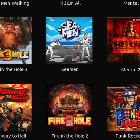
 Men Walking
Kill Em All
Mental
 in the Hole 3
Seamen
Mental 
hway to Hell
Fire in the Hole 2
Punk Rocke