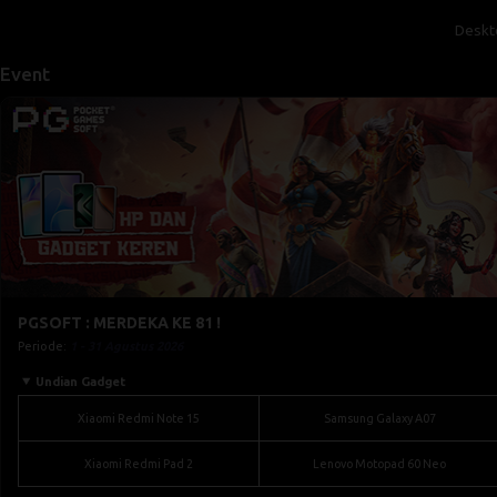
Deskt
Event
PGSOFT : MERDEKA KE 81 !
Periode:
1 - 31 Agustus 2026
Undian Gadget
Xiaomi Redmi Note 15
Samsung Galaxy A07
Xiaomi Redmi Pad 2
Lenovo Motopad 60 Neo