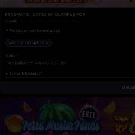
PRAGMATIC : GATES OF OLYMPUS POP
Periode :
3 Agustus 2026 - 28 September 2026
Permainan yang berpartisipasi
GATES OF OLYMPUS POP
Aturan :
Total hadiah senilai Rp 68,780,250,000.
Syarat & Ketentuan
Detai