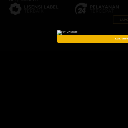
LAPO
KLIK UNT