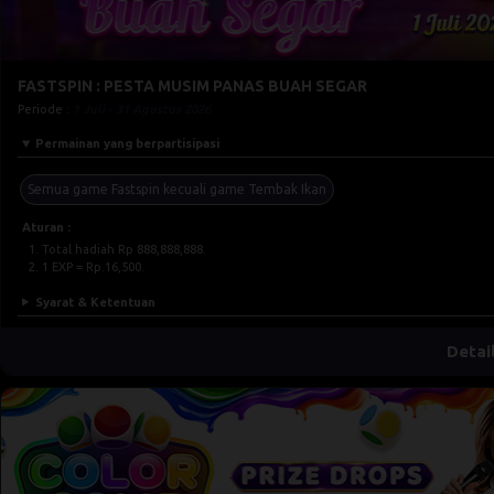
FASTSPIN : PESTA MUSIM PANAS BUAH SEGAR
Periode :
1 Juli - 31 Agustus 2026
Permainan yang berpartisipasi
Semua game Fastspin kecuali game Tembak Ikan
Aturan :
Total hadiah Rp 888,888,888.
1 EXP = Rp.16,500.
Syarat & Ketentuan
Detai