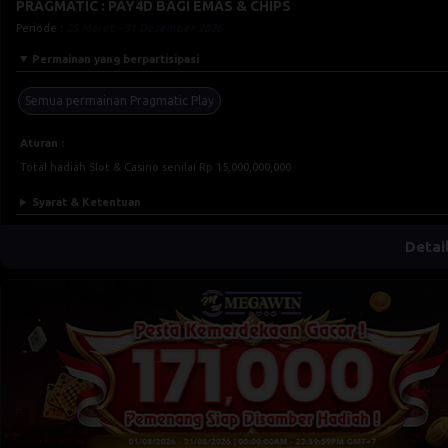
PRAGMATIC : PAY4D BAGI EMAS & CHIPS
Periode :
25 Maret - 31 Desember 2026
Permainan yang berpartisipasi
Semua permainan Pragmatic Play
Aturan :
Total hadiah Slot & Casino senilai Rp 15,000,000,000.
Syarat & Ketentuan
Detai