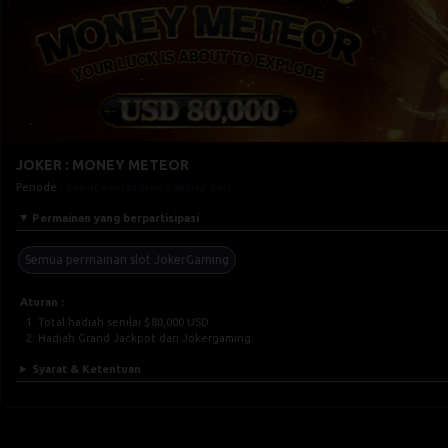
JOKER : MONEY METEOR
Periode :
Event berlangsung setiap hari
Permainan yang berpartisipasi
Semua permainan slot JokerGaming
Aturan :
Total hadiah senilai $80,000 USD.
Hadiah Grand Jackpot dari Jokergaming.
Syarat & Ketentuan