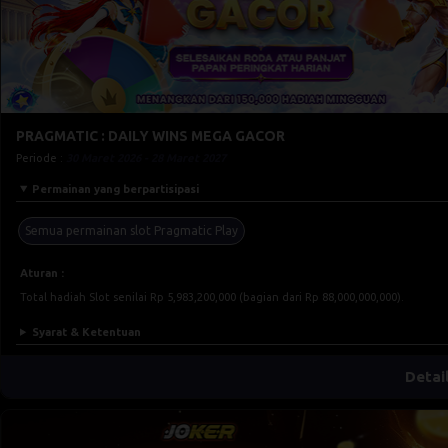
PRAGMATIC : DAILY WINS MEGA GACOR
Periode :
30 Maret 2026 - 28 Maret 2027
Permainan yang berpartisipasi
Semua permainan slot Pragmatic Play
Aturan :
Total hadiah Slot senilai Rp 5,983,200,000 (bagian dari Rp 88,000,000,000).
Syarat & Ketentuan
Detai